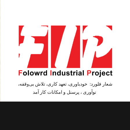
شعار فلورد: خودباوری، تعهد کاری، تلاش بی‌وقفه،
نوآوری ، پرسنل و امکانات کار آمد
mail
info@folowrd.ir