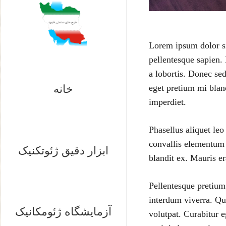
Lorem ipsum dolor sit
pellentesque sapien.
a lobortis. Donec sed
eget pretium mi bland
خانه
imperdiet.
Phasellus aliquet leo
convallis elementum 
ابزار دقیق ژئوتکنیک
blandit ex. Mauris er
Pellentesque pretium,
interdum viverra. Qu
آزمایشگاه ژئومکانیک
volutpat. Curabitur e