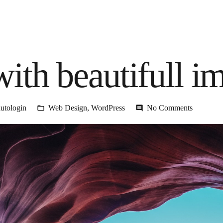
with beautifull i
autologin
Web Design
,
WordPress
No Comments
folder_open
comment