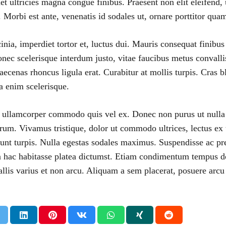
met ultricies magna congue finibus. Praesent non elit eleifend, 
us. Morbi est ante, venenatis id sodales ut, ornare porttitor qua
cinia, imperdiet tortor et, luctus dui. Mauris consequat finib
ec scelerisque interdum justo, vitae faucibus metus convallis 
ecenas rhoncus ligula erat. Curabitur at mollis turpis. Cras bl
a enim scelerisque.
 ullamcorper commodo quis vel ex. Donec non purus ut nulla c
trum. Vivamus tristique, dolor ut commodo ultrices, lectus ex 
dunt turpis. Nulla egestas sodales maximus. Suspendisse ac pre
 hac habitasse platea dictumst. Etiam condimentum tempus dol
llis varius et non arcu. Aliquam a sem placerat, posuere arcu q