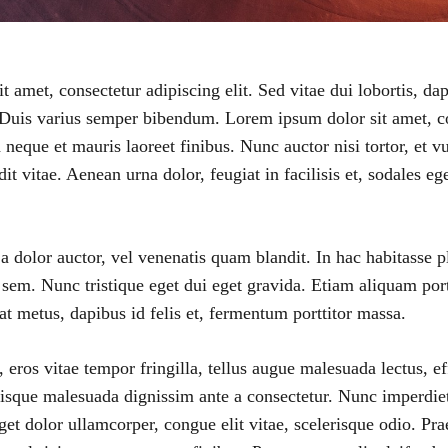
 amet, consectetur adipiscing elit. Sed vitae dui lobortis, da
 Duis varius semper bibendum. Lorem ipsum dolor sit amet, con
 neque et mauris laoreet finibus. Nunc auctor nisi tortor, et 
it vitae. Aenean urna dolor, feugiat in facilisis et, sodales ege
 a dolor auctor, vel venenatis quam blandit. In hac habitasse p
sem. Nunc tristique eget dui eget gravida. Etiam aliquam port
at metus, dapibus id felis et, fermentum porttitor massa.
 eros vitae tempor fringilla, tellus augue malesuada lectus, ef
isque malesuada dignissim ante a consectetur. Nunc imperdiet 
get dolor ullamcorper, congue elit vitae, scelerisque odio. Pra