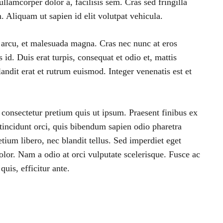
ullamcorper dolor a, facilisis sem. Cras sed fringilla
m. Aliquam ut sapien id elit volutpat vehicula.
us arcu, et malesuada magna. Cras nec nunc at eros
id. Duis erat turpis, consequat et odio et, mattis
andit erat et rutrum euismod. Integer venenatis est et
onsectetur pretium quis ut ipsum. Praesent finibus ex
tincidunt orci, quis bibendum sapien odio pharetra
tium libero, nec blandit tellus. Sed imperdiet eget
or. Nam a odio at orci vulputate scelerisque. Fusce ac
uis, efficitur ante.