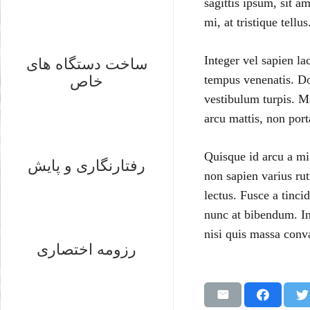
sagittis ipsum, sit a
mi, at tristique tell
Integer vel sapien la
ساخت دستگاه های
tempus venenatis. Don
خاص
vestibulum turpis. Ma
arcu mattis, non port
Quisque id arcu a mi
رفتارنگاری و پایش
non sapien varius ru
lectus. Fusce a tinci
nunc at bibendum. In
nisi quis massa conva
رزومه اختصاری