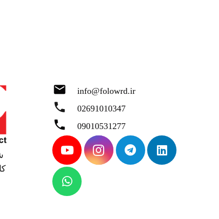
mail
info@folowrd.ir
phone
02691010347
phone
09010531277
ش
 ،