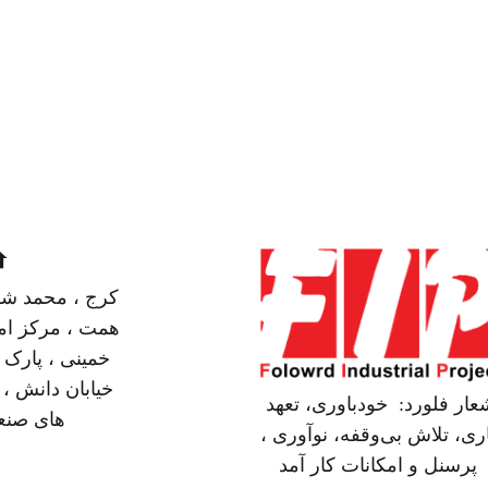
me
کرج ، محمد شهر
همت ، مرکز ام
خمینی ، پارک 
خیابان دانش 
عار فلورد: خودباوری، تعهد
های صنع
ری، تلاش بی‌وقفه، نوآوری ،
پرسنل و امکانات کار آمد