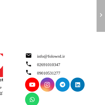
mail
info@folowrd.ir
phone
02691010347
phone
09010531277
ش
کا