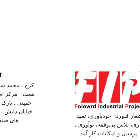
me
کرج ، محمد شهر
همت ، مرکز ام
خمینی ، پارک 
خیابان دانش 
عار فلورد: خودباوری، تعهد
های صنع
ری، تلاش بی‌وقفه، نوآوری ،
پرسنل و امکانات کار آمد