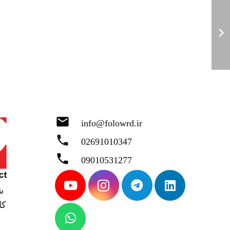
mail
info@folowrd.ir
phone
02691010347
phone
09010531277
ش
کا